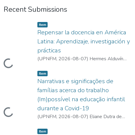
Recent Submissions
Item type:
,
Item
Repensar la docencia en América
Latina: Aprendizaje, investigación y
prácticas
(
UPNFM
,
2026-08-07
)
Hermes Alduvín
Loading...
Díaz Luna
;
Edgar Vásquez Alberto
;
Artur
Item type:
,
José Renda Vitorino
Item
Narrativas e significações de
famílias acerca do trabalho
(Im)possível na educação infantil
durante a Covid-19
Loading...
(
UPNFM
,
2026-08-07
)
Eliane Dutra de
Souza
;
Luciana Haddad Ferreira
Item type:
,
Item