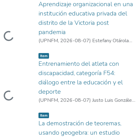
Aprendizaje organizacional en una
institución educativa privada del
distrito de la Victoria post
pandemia
Loading...
(
UPNFM
,
2026-08-07
)
Estefany Otárola
Ccochachi
Item type:
,
Item
Entrenamiento del atleta con
discapacidad, categoría F54:
diálogo entre la educación y el
deporte
Loading...
(
UPNFM
,
2026-08-07
)
Justo Luis González
Hernández
;
Xiomara Sánchez Valdés
Item type:
,
Item
La demostración de teoremas,
usando geogebra: un estudio