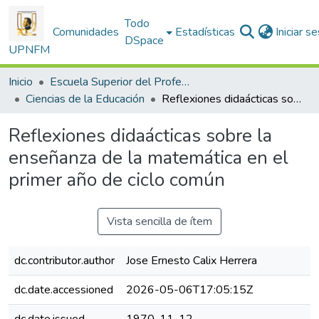
Todo
Comunidades
Estadísticas
Iniciar s
DSpace
UPNFM
Inicio
Escuela Superior del Profesorado
Ciencias de la Educación
Reflexiones didaácticas sobre la enseñanza de la matemática en el primer año de ciclo común
Reflexiones didaácticas sobre la
enseñanza de la matemática en el
primer año de ciclo común
Vista sencilla de ítem
dc.contributor.author
Jose Ernesto Calix Herrera
dc.date.accessioned
2026-05-06T17:05:15Z