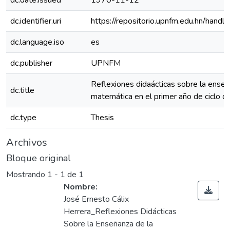
dc.date.issued
1970-11-12
dc.identifier.uri
https://repositorio.upnfm.edu.hn/han
dc.language.iso
es
dc.publisher
UPNFM
Reflexiones didaácticas sobre la enseñ
dc.title
matemática en el primer año de ciclo 
dc.type
Thesis
Archivos
Bloque original
Mostrando
1 - 1 de 1
Nombre:
José Ernesto Cálix
Herrera_Reflexiones Didácticas
Sobre la Enseñanza de la