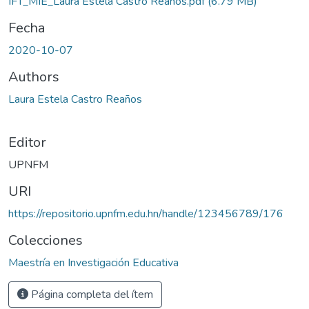
IFT_MIE_Laura Estela Castro Reaños.pdf
(6.79 MB)
Fecha
2020-10-07
Authors
Laura Estela Castro Reaños
Editor
UPNFM
URI
https://repositorio.upnfm.edu.hn/handle/123456789/176
Colecciones
Maestría en Investigación Educativa
Página completa del ítem