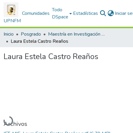
Todo
Comunidades
Estadísticas
Iniciar s
DSpace
UPNFM
Inicio
Posgrado
Maestría en Investigación Educativa
Laura Estela Castro Reaños
Laura Estela Castro Reaños
Cargando...
Archivos