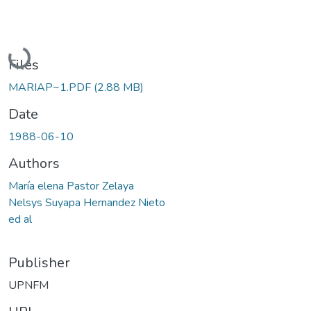
Loading...
Files
MARIAP~1.PDF
(2.88 MB)
Date
1988-06-10
Authors
María elena Pastor Zelaya
Nelsys Suyapa Hernandez Nieto
ed al
Publisher
UPNFM