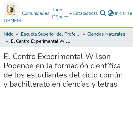
Todo
Comunidades
Estadísticas
Iniciar s
DSpace
UPNFM
Inicio
Escuela Superior del Profesorado
Ciencias Naturales
El Centro Experimental Wilson Popenoe en la formación científica de los estudiantes del ciclo común y bachillerato en ciencias y letras
El Centro Experimental Wilson
Popenoe en la formación científica
de los estudiantes del ciclo común
y bachillerato en ciencias y letras