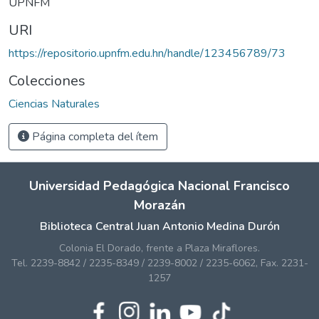
UPNFM
URI
https://repositorio.upnfm.edu.hn/handle/123456789/73
Colecciones
Ciencias Naturales
Página completa del ítem
Universidad Pedagógica Nacional Francisco
Morazán
Biblioteca Central Juan Antonio Medina Durón
Colonia El Dorado, frente a Plaza Miraflores.
Tel. 2239-8842 / 2235-8349 / 2239-8002 / 2235-6062, Fax. 2231-
1257