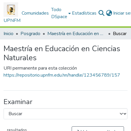
Todo
Comunidades
Estadísticas
Iniciar s
DSpace
UPNFM
Inicio
Posgrado
Maestría en Educación en Ciencias Naturales
Buscar
Maestría en Educación en Ciencias
Naturales
URI permanente para esta colección
https://repositorio.upnfm.edu.hn/handle/123456789/157
Examinar
resultados