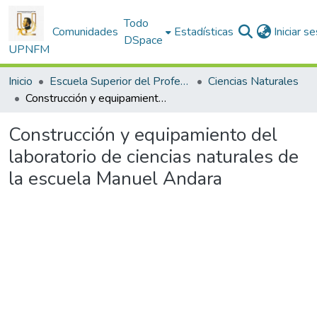
Todo
Comunidades
Estadísticas
Iniciar s
DSpace
UPNFM
Inicio
Escuela Superior del Profesorado
Ciencias Naturales
Construcción y equipamiento del laboratorio de ciencias naturales de la escuela Manuel Andara
Construcción y equipamiento del
laboratorio de ciencias naturales de
la escuela Manuel Andara
rgando...