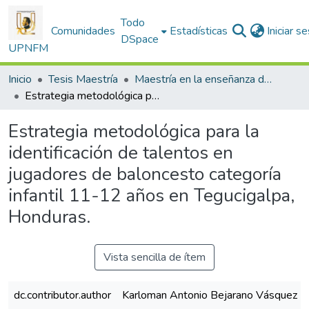
Todo
Comunidades
Estadísticas
Iniciar s
DSpace
UPNFM
Inicio
Tesis Maestría
Maestría en la enseñanza de la Educación Fisíca
Estrategia metodológica para la identificación de talentos en jugadores de baloncesto categoría infantil 11-12 años en Tegucigalpa, Honduras.
Estrategia metodológica para la
identificación de talentos en
jugadores de baloncesto categoría
infantil 11-12 años en Tegucigalpa,
Honduras.
Vista sencilla de ítem
dc.contributor.author
Karloman Antonio Bejarano Vásquez