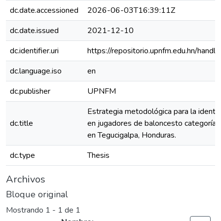
dc.date.accessioned
2026-06-03T16:39:11Z
dc.date.issued
2021-12-10
dc.identifier.uri
https://repositorio.upnfm.edu.hn/ha
dc.language.iso
en
dc.publisher
UPNFM
Estrategia metodológica para la identif
dc.title
en jugadores de baloncesto categoría i
en Tegucigalpa, Honduras.
dc.type
Thesis
Archivos
Bloque original
Mostrando
1 - 1 de 1