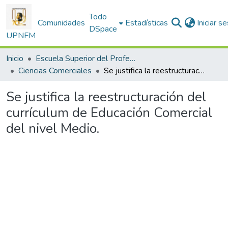
Todo
Comunidades
Estadísticas
Iniciar s
DSpace
UPNFM
Inicio
Escuela Superior del Profesorado
Ciencias Comerciales
Se justifica la reestructuración del currículum de Educación Comercial del nivel Medio.
Se justifica la reestructuración del
currículum de Educación Comercial
del nivel Medio.
Cargando...