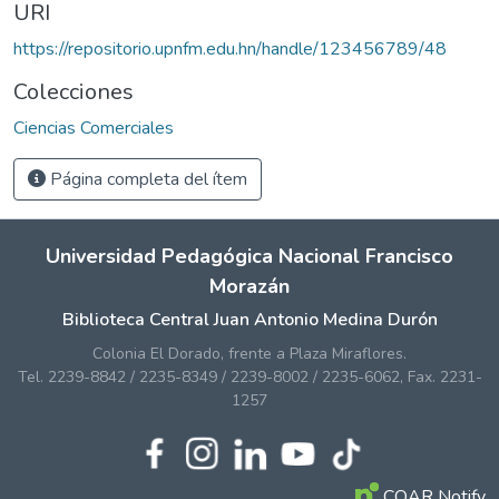
URI
https://repositorio.upnfm.edu.hn/handle/123456789/48
Colecciones
Ciencias Comerciales
Página completa del ítem
Universidad Pedagógica Nacional Francisco
Morazán
Biblioteca Central Juan Antonio Medina Durón
Colonia El Dorado, frente a Plaza Miraflores.
Tel. 2239-8842 / 2235-8349 / 2239-8002 / 2235-6062, Fax. 2231-
1257
COAR Notify