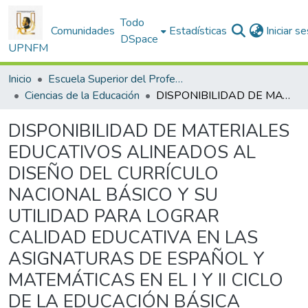
Todo
Comunidades
Estadísticas
Iniciar s
DSpace
UPNFM
Inicio
Escuela Superior del Profesorado
Ciencias de la Educación
DISPONIBILIDAD DE MATERIALES EDUCATIVOS ALINEADOS AL DISEÑO DEL CURRÍCULO NACIONAL BÁSICO Y SU UTILIDAD PARA LOGRAR CALIDAD EDUCATIVA EN LAS ASIGNATURAS DE ESPAÑOL Y MATEMÁTICAS EN EL I Y II CICLO DE LA EDUCACIÓN BÁSICA
DISPONIBILIDAD DE MATERIALES
EDUCATIVOS ALINEADOS AL
DISEÑO DEL CURRÍCULO
NACIONAL BÁSICO Y SU
UTILIDAD PARA LOGRAR
CALIDAD EDUCATIVA EN LAS
ASIGNATURAS DE ESPAÑOL Y
MATEMÁTICAS EN EL I Y II CICLO
DE LA EDUCACIÓN BÁSICA