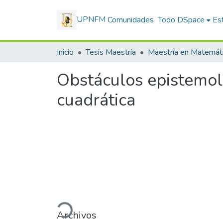
UPNFM
Comunidades
Todo DSpace
Est
Inicio
Tesis Maestría
Obstáculos epistemoló
cuadrática
Cargando...
Archivos