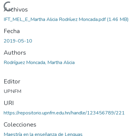
Cargando...
Archivos
IFT_MEL_E_Martha Alicia Rodríuez Moncada.pdf
(1.46 MB)
Fecha
2019-05-10
Authors
Rodríguez Moncada, Martha Alicia
Editor
UPNFM
URI
https://repositorio.upnfm.edu.hn/handle/123456789/221
Colecciones
Maestría en la enseñanza de Lenguas