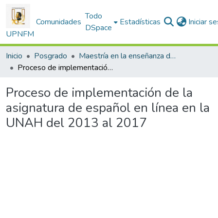
Todo
Comunidades
Estadísticas
Iniciar s
DSpace
UPNFM
Inicio
Posgrado
Maestría en la enseñanza de Lenguas
Proceso de implementación de la asignatura de español en línea en la UNAH del 2013 al 2017
Proceso de implementación de la
asignatura de español en línea en la
UNAH del 2013 al 2017