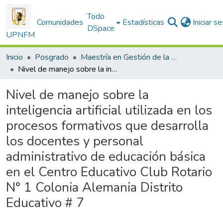
Todo
Comunidades
Estadísticas
Iniciar s
DSpace
UPNFM
Inicio
Posgrado
Maestría en Gestión de la Educación
Nivel de manejo sobre la inteligencia artificial utilizada en los procesos formativos que desarrolla los docentes y personal administrativo de educación básica en el Centro Educativo Club Rotario N° 1 Colonia Alemania Distrito Educativo # 7
Nivel de manejo sobre la
inteligencia artificial utilizada en los
procesos formativos que desarrolla
los docentes y personal
administrativo de educación básica
en el Centro Educativo Club Rotario
N° 1 Colonia Alemania Distrito
Educativo # 7