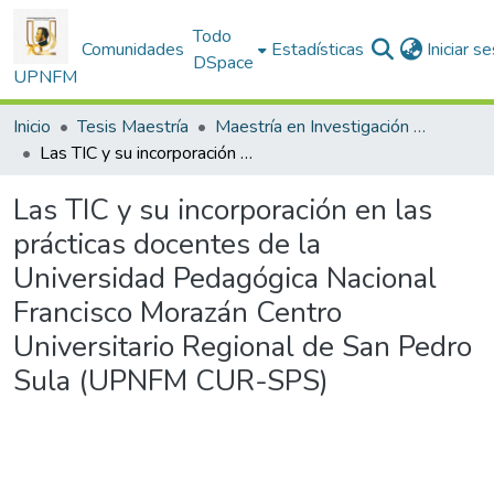
Todo
Comunidades
Estadísticas
Iniciar s
DSpace
UPNFM
Inicio
Tesis Maestría
Maestría en Investigación Educativa
Las TIC y su incorporación en las prácticas docentes de la Universidad Pedagógica Nacional Francisco Morazán Centro Universitario Regional de San Pedro Sula (UPNFM CUR-SPS)
Las TIC y su incorporación en las
prácticas docentes de la
Universidad Pedagógica Nacional
Francisco Morazán Centro
Universitario Regional de San Pedro
Sula (UPNFM CUR-SPS)