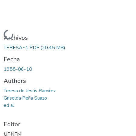
Cargando...
Archivos
TERESA~1.PDF
(30.45 MB)
Fecha
1988-06-10
Authors
Teresa de Jesús Ramírez
Griselda Peña Suazo
ed al
Editor
UPNFM