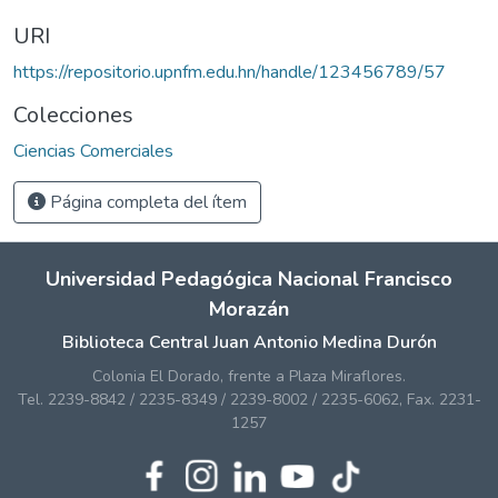
URI
https://repositorio.upnfm.edu.hn/handle/123456789/57
Colecciones
Ciencias Comerciales
Página completa del ítem
Universidad Pedagógica Nacional Francisco
Morazán
Biblioteca Central Juan Antonio Medina Durón
Colonia El Dorado, frente a Plaza Miraflores.
Tel. 2239-8842 / 2235-8349 / 2239-8002 / 2235-6062, Fax. 2231-
1257