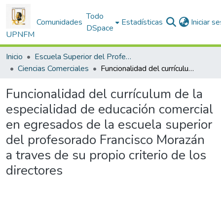
Todo
Comunidades
Estadísticas
Iniciar s
DSpace
UPNFM
Inicio
Escuela Superior del Profesorado
Ciencias Comerciales
Funcionalidad del currículum de la especialidad de educación comercial en egresados de la escuela superior del profesorado Francisco Morazán a traves de su propio criterio de los directores
Funcionalidad del currículum de la
especialidad de educación comercial
en egresados de la escuela superior
del profesorado Francisco Morazán
a traves de su propio criterio de los
directores