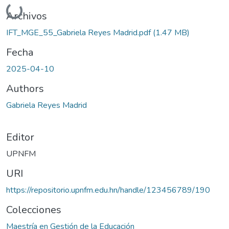
Cargando...
Archivos
IFT_MGE_55_Gabriela Reyes Madrid.pdf
(1.47 MB)
Fecha
2025-04-10
Authors
Gabriela Reyes Madrid
Editor
UPNFM
URI
https://repositorio.upnfm.edu.hn/handle/123456789/190
Colecciones
Maestría en Gestión de la Educación