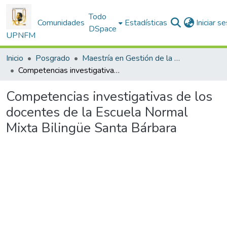
Todo
Comunidades
Estadísticas
Iniciar s
DSpace
UPNFM
Inicio
Posgrado
Maestría en Gestión de la Educación
Competencias investigativas de los docentes de la Escuela Normal Mixta Bilingüe Santa Bárbara
Competencias investigativas de los
docentes de la Escuela Normal
Mixta Bilingüe Santa Bárbara