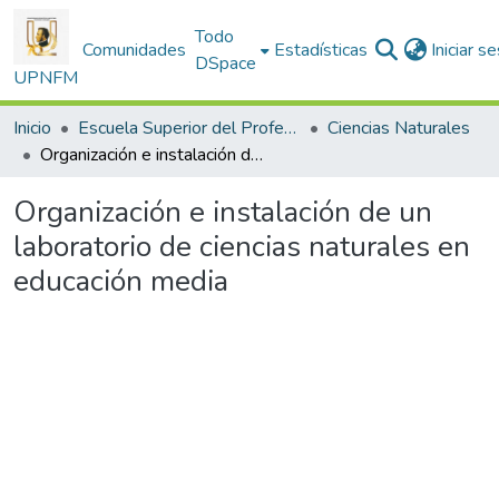
Todo
Comunidades
Estadísticas
Iniciar s
DSpace
UPNFM
Inicio
Escuela Superior del Profesorado
Ciencias Naturales
Organización e instalación de un laboratorio de ciencias naturales en educación media
Organización e instalación de un
laboratorio de ciencias naturales en
educación media
Cargando...