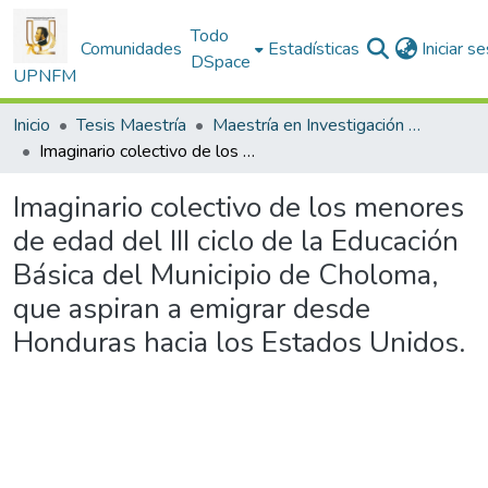
Todo
Comunidades
Estadísticas
Iniciar s
DSpace
UPNFM
Inicio
Tesis Maestría
Maestría en Investigación Educativa
Imaginario colectivo de los menores de edad del III ciclo de la Educación Básica del Municipio de Choloma, que aspiran a emigrar desde Honduras hacia los Estados Unidos.
Imaginario colectivo de los menores
de edad del III ciclo de la Educación
Básica del Municipio de Choloma,
que aspiran a emigrar desde
Honduras hacia los Estados Unidos.