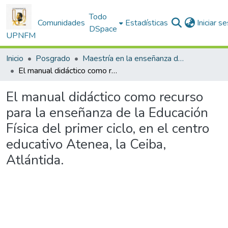
Todo
Comunidades
Estadísticas
Iniciar s
DSpace
UPNFM
Inicio
Posgrado
Maestría en la enseñanza de la Educación Fisíca
El manual didáctico como recurso para la enseñanza de la Educación Física del primer ciclo, en el centro educativo Atenea, la Ceiba, Atlántida.
El manual didáctico como recurso
para la enseñanza de la Educación
Física del primer ciclo, en el centro
educativo Atenea, la Ceiba,
Atlántida.