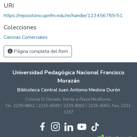
URI
https://repositorio.upnfm.edu.hn/handle/123456789/51
Colecciones
Ciencias Comerciales
Página completa del ítem
Universidad Pedagógica Nacional Francisco
Morazán
Biblioteca Central Juan Antonio Medina Durón
Colonia El Dorado, frente a Plaza Miraflores.
Tel. 2239-8842 / 2235-8349 / 2239-8002 / 2235-6062, Fax. 2231-
1257