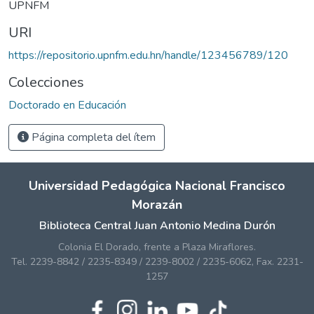
UPNFM
URI
https://repositorio.upnfm.edu.hn/handle/123456789/120
Colecciones
Doctorado en Educación
Página completa del ítem
Universidad Pedagógica Nacional Francisco
Morazán
Biblioteca Central Juan Antonio Medina Durón
Colonia El Dorado, frente a Plaza Miraflores.
Tel. 2239-8842 / 2235-8349 / 2239-8002 / 2235-6062, Fax. 2231-
1257