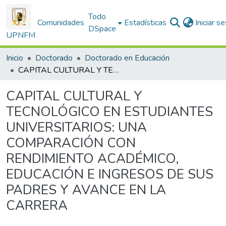
Todo
Comunidades
Estadísticas
Iniciar s
DSpace
UPNFM
Inicio
Doctorado
Doctorado en Educación
CAPITAL CULTURAL Y TECNOLÓGICO EN ESTUDIANTES UNIVERSITARIOS: UNA COMPARACIÓN CON RENDIMIENTO ACADÉMICO, EDUCACIÓN E INGRESOS DE SUS PADRES Y AVANCE EN LA CARRERA
CAPITAL CULTURAL Y
TECNOLÓGICO EN ESTUDIANTES
UNIVERSITARIOS: UNA
COMPARACIÓN CON
RENDIMIENTO ACADÉMICO,
EDUCACIÓN E INGRESOS DE SUS
PADRES Y AVANCE EN LA
CARRERA