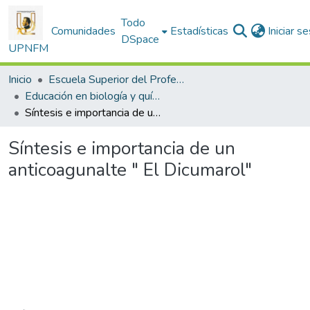
Todo
Comunidades
Estadísticas
Iniciar s
DSpace
UPNFM
Inicio
Escuela Superior del Profesorado
Educación en biología y química
Síntesis e importancia de un anticoagunalte " El Dicumarol"
Síntesis e importancia de un
anticoagunalte " El Dicumarol"
Cargando...