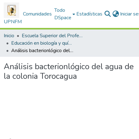
Todo
Comunidades
Estadísticas
Iniciar s
DSpace
UPNFM
Inicio
Escuela Superior del Profesorado
Educación en biología y química
Análisis bacterionlógico del agua de la colonia Torocagua
Análisis bacterionlógico del agua de
la colonia Torocagua
Cargando...