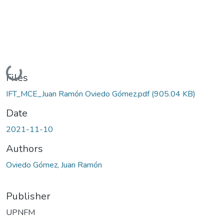
Loading...
Files
IFT_MCE_Juan Ramón Oviedo Gómez.pdf
(905.04 KB)
Date
2021-11-10
Authors
Oviedo Gómez, Juan Ramón
Publisher
UPNFM