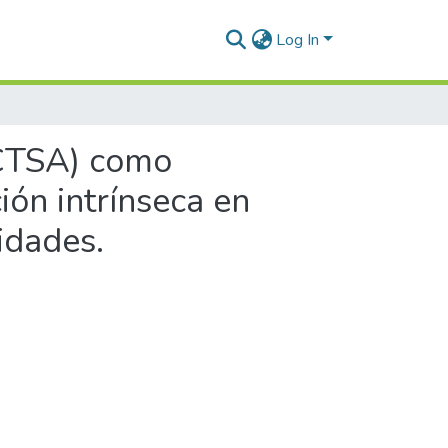
Log In
(CTSA) como
ión intrínseca en
idades.