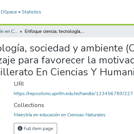
f DSpace
Statistics
Maestría en educación en Ciencias Naturales
Enfoque ciencia, tecnología, sociedad y ambiente (CTSA) como estrategia de aprendizaje para favorecer la motivación intrínseca en estudiantes de II Bachillerato En Ciencias Y Humanidades.
ología, sociedad y ambiente 
aje para favorecer la motivac
hillerato En Ciencias Y Human
URI
https://repositorio.upnfm.edu.hn/handle/123456789/227
Collections
Maestría en educación en Ciencias Naturales
Full item page